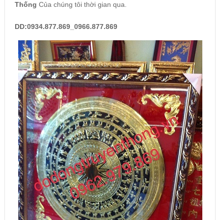
Thống
Của chúng tôi thời gian qua.
DD:0934.877.869_0966.877.869