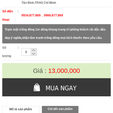
Tân Bình.TP.Hồ Chí Minh
Số điện
:
0934.877.869 _ 0966.877.869
thoại
Trạm mặt trống đồng 1m đóng khung trang trí phòng khách rất độc đáo
đẹp ý nghĩa,nhận làm tranh trống đồng mọi kích thước theo yêu cầu.
Số
:
lượng
Giá :
13,000,000
Chi tiết sản phẩm
Mô tả sản phẩm