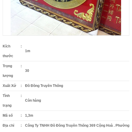
Kích
:
1m
thước
Trọng
:
30
lượng
Xuất Xứ
:
Đồ Đồng Truyền Thống
Tình
:
Còn hàng
trạng
Mã số
:
1,3m
Địa chỉ
:
Công Ty TNHH Đồ Đồng Truyền Thống 369 Cộng Hoà . Phường