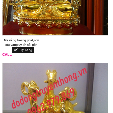
Mạ vàng tượng phật,nơi
dát vàng uy tín sài gòn
CALL