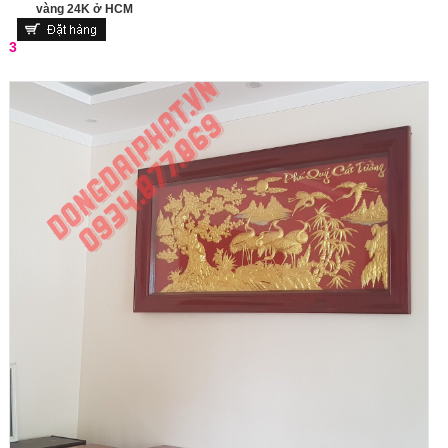
vàng 24K ở HCM
3