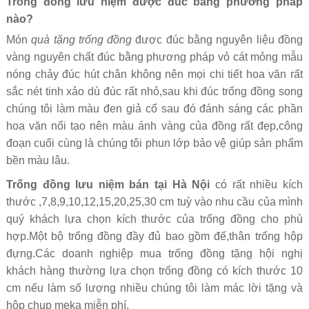
Trống đồng lưu niệm được đúc bằng phương pháp
nào?
Món
quà tặng trống đồng
được đúc bằng nguyên liệu đồng
vàng nguyên chất đúc bằng phương pháp vỏ cát mỏng mẫu
nóng chảy đúc hút chân không nên mọi chi tiết hoa văn rất
sắc nét tinh xảo dù đúc rất nhỏ,sau khi đúc trống đồng song
chúng tôi làm màu đen giả cổ sau đó đánh sáng các phần
hoa văn nổi tạo nên màu ánh vàng của đồng rất đẹp,công
đoạn cuối cùng là chúng tôi phun lớp bảo vệ giúp sản phẩm
bền màu lâu.
Trống đồng lưu niệm bán tại Hà Nội
có rất nhiều kích
thước ,7,8,9,10,12,15,20,25,30 cm tuỳ vào nhu cầu của mình
quý khách lựa chọn kích thước của trống đồng cho phù
hợp.Một bộ trống đồng đầy đủ bao gồm đế,thân trống hộp
đựng.Các doanh nghiệp mua trống đồng tặng hội nghị
khách hàng thường lựa chọn trống đồng có kích thước 10
cm nếu làm số lượng nhiều chúng tôi làm mác lời tặng và
hộp chụp meka miễn phí.