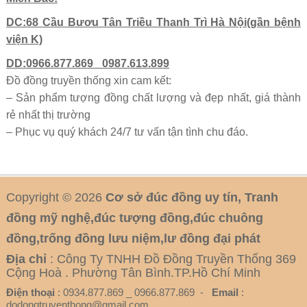
DC:68 Cầu Bươu Tân Triều Thanh Trì Hà Nội(gần bệnh
viện K)
DD:0966.877.869_ 0987.613.899
Đồ đồng truyền thống xin cam kết:
– Sản phẩm tượng đồng chất lượng và đẹp nhất, giá thành
rẻ nhất thị trường
– Phục vụ quý khách 24/7 tư vấn tận tình chu đáo.
Copyright © 2026
Cơ sở đúc đồng uy tín, Tranh
đồng mỹ nghệ,đúc tượng đồng,đúc chuông
đồng,trống đồng lưu niệm,lư đồng đại phát
Địa chỉ
: Công Ty TNHH Đồ Đồng Truyền Thống 369
Cộng Hoà . Phường Tân Bình.TP.Hồ Chí Minh
Điện thoại
: 0934.877.869 _ 0966.877.869 -
Email
:
dodongtruyenthong@gmail.com