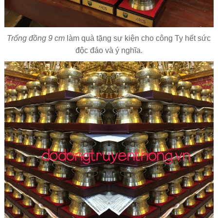
Trống đồng 9 cm
làm quà tặng sự kiện cho công Ty hết sức
độc đáo và ý nghĩa.