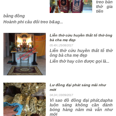
treo bàn
thờ gia
tiên
bằng đồng
Hoành phi câu đối treo b&ag...
Liễn thờ cửu huyền thất tổ thờ ông
bà cha mẹ đẹp
05:49
| 25/08/2017
Liễn thờ cửu huyền thất tổ thờ
ông bà cha mẹ đẹp
Liễn thờ hay còn được gọi là...
Lư đồng đại phát sáng mãi như
mới
04:24
| 03/09/2017
Vì sao đồ đồng đại phát,dapha
luôn sáng không cần đánh
bóng hàng năm mà vẫn như
mới