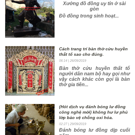
Xưởng đồ đồng uy tín ở sài
gòn
Đồ đồng trong sinh hoạt...
Cách trang trí bàn thờ cửu huyền
thất tổ sao cho đúng.
06:14
| 26/09/2019
Bàn thờ cửu huyền thất tổ
người dân nam bộ hay gọi như
vậy cách khác còn gọi là bàn
thờ gia tiên...
(Hót dịch vụ đánh bóng lư đồng
công nghệ mới) không hư lư phủ
lớp bảo vệ chống oxi hóa.
02:27
| 29/09/2019
Đánh bóng lư đồng dịp cuối