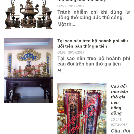
06:55
| 20/06/2017
Tránh nhiễm chì khi dùng lư
đồng thờ cúng đúc thủ công.
Một th...
Tại sao nên treo bộ hoành phi câu
đối trên bàn thờ gia tiên
08:07
| 26/07/2017
Tại sao nên treo bộ hoành phi
câu đối trên bàn thờ gia tiên
H...
Câu đối
treo bàn
thờ gia
tiên
bằng
đồng
10:37
|
07/08/2017
Câu đối