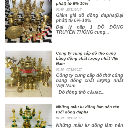
phát) từ 6%-10%
06:48
| 28/11/2017
Giảm giá đồ đồng dapha(Đại
phát) từ 6%-10%
Đại lý cấp 1 ĐỒ ĐỒNG
TRUYỀN THỐNG cung...
Công ty cung cấp đồ thờ cúng
bằng đồng chất lượng nhất VIệt
Nam
03:58
| 07/12/2017
Công ty cung cấp đồ thờ cúng
bằng đồng chất lượng nhất
VIệt Nam
_
Đồ đồng thờ c&uac...
Những mẫu lư đồng làm nên tên
tuổi đồng dapha
04:39
| 18/12/2017
Những mẫu lư đồng làm nên