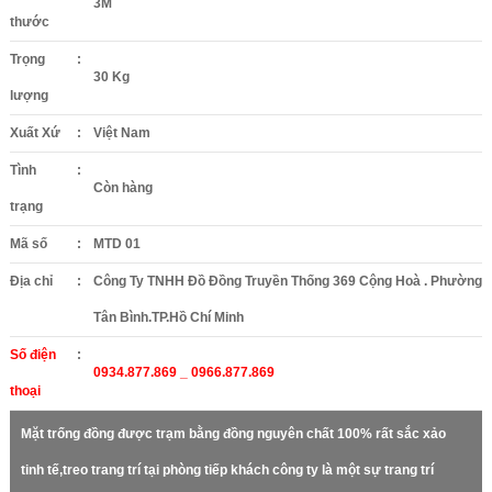
3M
thước
Trọng
:
30 Kg
lượng
Xuất Xứ
:
Việt Nam
Tình
:
Còn hàng
trạng
Mã số
:
MTD 01
Địa chỉ
:
Công Ty TNHH Đồ Đồng Truyền Thống 369 Cộng Hoà . Phường
Tân Bình.TP.Hồ Chí Minh
Số điện
:
0934.877.869 _ 0966.877.869
thoại
Mặt trống đồng được trạm bằng đồng nguyên chất 100% rất sắc xảo
tinh tế,treo trang trí tại phòng tiếp khách công ty là một sự trang trí