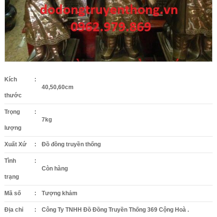
Kích
:
40,50,60cm
thước
Trọng
:
7kg
lượng
Xuất Xứ
:
Đồ đồng truyền thống
Tình
:
Còn hàng
trạng
Mã số
:
Tượng khảm
Địa chỉ
:
Công Ty TNHH Đồ Đồng Truyền Thống 369 Cộng Hoà .