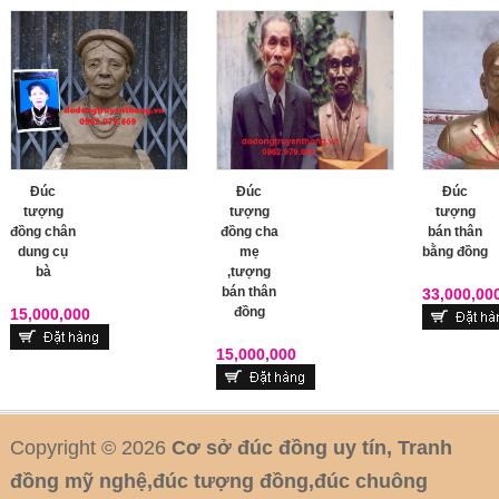
Đúc
Đúc
Đúc
tượng
tượng
tượng
đồng chân
đồng cha
bán thân
dung cụ
mẹ
bằng đồng
bà
,tượng
bán thân
33,000,00
đồng
15,000,000
15,000,000
Copyright © 2026
Cơ sở đúc đồng uy tín, Tranh
đồng mỹ nghệ,đúc tượng đồng,đúc chuông