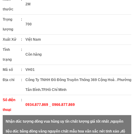
2M
thước
Trọng
:
700
lượng
Xuất Xứ
:
Việt Nam
Tình
:
Còn hàng
trạng
Mã số
:
VH01
Địa chỉ
:
Công Ty TNHH Đồ Đồng Truyền Thống 369 Cộng Hoà . Phường
Tân Bình.TP.Hồ Chí Minh
Số điện
:
0934.877.869 _ 0966.877.869
thoại
Nhận đúc tượng đồng vua hùng uy tín chất lượng giá tốt nhất ,nguyên
liệu đúc bằng đồng vàng nguyên chất mẫu hoa văn sắc nét tinh xảo ,độ