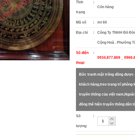
Tình
:
Còn hàng
trạng
Mã số
:
mt 60
Địa chỉ
:
Công Ty TNHH Đồ Đồn
Cộng Hoà . Phường Tâ
Số điện
:
0934.877.869 _ 0966.
thoại
Bức tranh mặt trống đồng được 
khách hàng,treo trang trí phòng
truyền thống của việt nam,Ngoài 
đồng thể hiện truyển thống dân t
Số
:
lượng