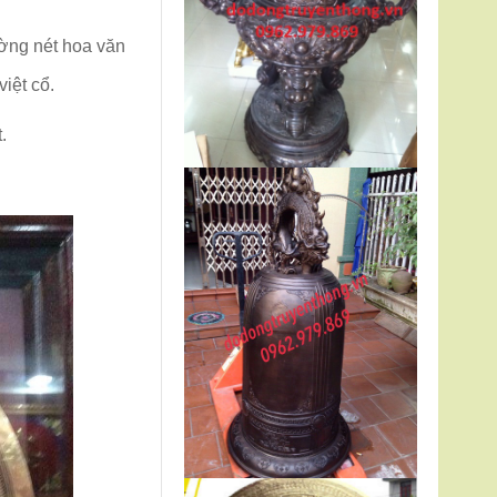
ờng nét hoa văn
iệt cổ.
.