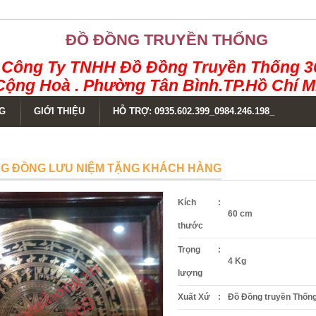
ĐỒ ĐỒNG TRUYỀN THỐNG
Công Ty TNHH Đồ Đồng Truyền Thống 3
Cộng Hoà . Phường Tân Bình.TP.Hồ Chí M
G
GIỚI THIỆU
HỖ TRỢ: 0935.602.399_0984.246.198_
G ĐỒNG LƯU NIỆM TẶNG KHÁCH HÀNG
Kích
:
60 cm
thước
Trọng
:
4 Kg
lượng
Xuất Xứ
:
Đồ Đồng truyền Thốn