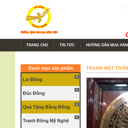
TRANG CHỦ
TIN TỨC
HƯỚNG DẪN MUA HÀN
Danh mục sản phẩm
TRANH MẶT TRỐN
0
Lư Đồng
0
Đúc Đồng
0
Quà Tặng Bằng Đồng
0
Tranh Đồng Mỹ Nghệ