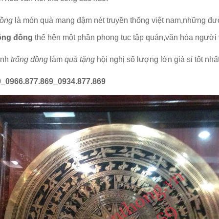
đồng
là món quà mang đậm nét truyền thống việt nam,những đư
rống đồng
thể hện một phần phong tục tập quán,văn hóa người v
anh
trống đồng
làm
quà tặng
hội nghị số lượng lớn giá sỉ tốt nhất
_0966.877.869_0934.877.869