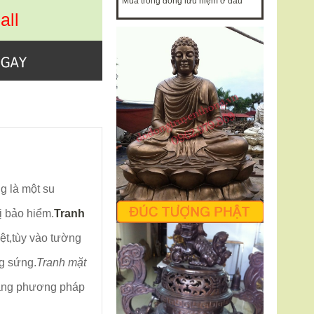
Mua trống đồng lưu niệm ở đâu
all
g là một su
ị bảo hiểm.
Tranh
iệt,tùy vào tường
g sứng.
Tranh mặt
 bằng phương pháp