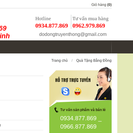
Giỏ hàng
(0)
Hotline
Tư vấn mua hàng
0934.877.869
0962.979.869
69
dodongtruyenthong@gmail.com
inh
Trang chủ
/
Quà Tặng Bằng Đồng
Tư vấn sản phẩm và bán lẻ
0934.877.869 _
g
0966.877.869