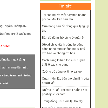
Tin tức
Tại sao người Việt hay treo hoành
phi câu đối trên bàn thờ.
g Truyền Thống 369
Cửa hàng bán đồ đồng quà tặng uy
tín.
n Bình.TP.Hồ Chí Minh
Bán đồ đồng thờ cúng ở quận 9
(Hót dịch vụ đánh bóng lư đồng
877.869
công nghệ mới) không hư lư phủ
lớp bảo vệ chống oxi hóa.
dùng làm quà tặng
Cách trang trí bàn thờ cửu huyền
thất tổ sao cho đúng.
 khách mang đậm nét
Xưởng đồ đồng uy tín ở sài gòn
ra treo tranh mặt trống
Quan niệm lập bàn thờ tâm linh của
người việt.
ộc việt
Những ưu đãi khi mua lư đồng đại
phát dịp cuối năm
Trống đồng lưu niệm tại Hà Nội