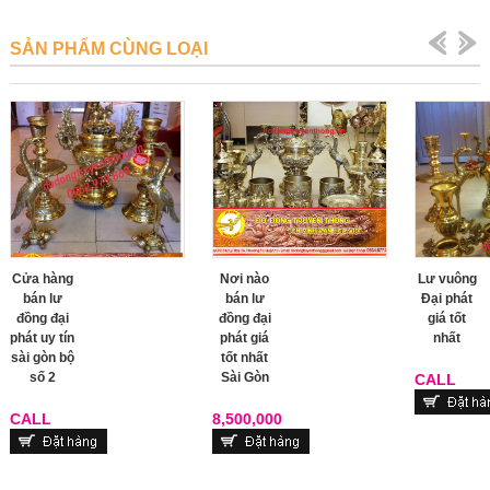
SẢN PHẨM CÙNG LOẠI
Cửa hàng
Nơi nào
Lư vuông
bán lư
bán lư
Đại phát
đồng đại
đồng đại
giá tốt
phát uy tín
phát giá
nhất
sài gòn bộ
tốt nhất
số 2
Sài Gòn
CALL
CALL
8,500,000