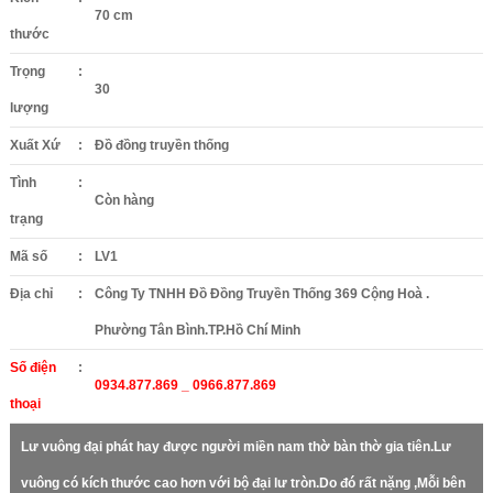
70 cm
thước
Trọng
:
30
lượng
Xuất Xứ
:
Đồ đồng truyền thống
Tình
:
Còn hàng
trạng
Mã số
:
LV1
Địa chỉ
:
Công Ty TNHH Đồ Đồng Truyền Thống 369 Cộng Hoà .
Phường Tân Bình.TP.Hồ Chí Minh
Số điện
:
0934.877.869 _ 0966.877.869
thoại
Lư vuông đại phát hay được người miền nam thờ bàn thờ gia tiên.Lư
vuông có kích thước cao hơn với bộ đại lư tròn.Do đó rất nặng ,Mỗi bên