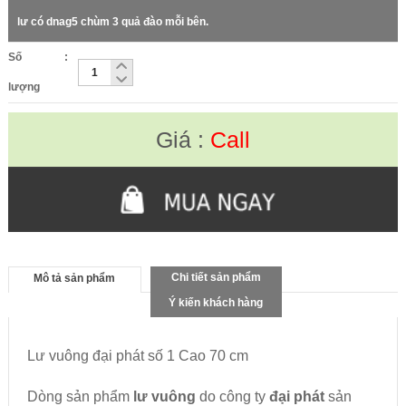
lư có dnag5 chùm 3 quả đào mỗi bên.
Số
:
lượng
Giá :
Call
Chi tiết sản phẩm
Mô tả sản phẩm
Ý kiến khách hàng
Lư vuông đại phát số 1 Cao 70 cm
Dòng sản phẩm
lư vuông
do công ty
đại phát
sản